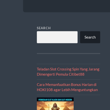
SEARCH
Search
Teladan Slot Crossing Spin Yang Jarang
Dimengerti Pemula Citibet88
Cara Memanfaatkan Bonus Harian di
HOKI108 agar Lebih Menguntungkan