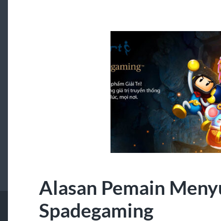
Alasan Pemain Menyu
Spadegaming