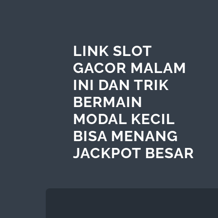
LINK SLOT
GACOR MALAM
INI DAN TRIK
BERMAIN
MODAL KECIL
BISA MENANG
JACKPOT BESAR