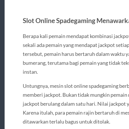
Slot Online Spadegaming Menawark
Berapa kali pemain mendapat kombinasi jackpot 
sekali ada pemain yang mendapat jackpot setiap
tersebut, pemain harus bertaruh dalam waktu ya
bumerang, terutama bagi pemain yang tidak tek
instan.
Untungnya, mesin slot online spadegaming berba
memberi jackpot. Bukan tidak mungkin pemain
jackpot berulang dalam satu hari. Nilai jackpot 
Karena itulah, para pemain rajin bertaruh di mes
ditawarkan terlalu bagus untuk ditolak.