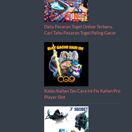
Data Pasaran Togel Online Terbaru,
Cari Tahu Pasaran Togel Paling Gacor
Kalau Kalian Tau Cara Ini Fix Kalian Pro
Player Slot