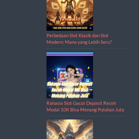
Perbedaan Slot Klasik dan Slot
Modern: Mana yang Lebih Seru?
Rahasia Slot Gacor Deposit Receh
Modal 10K Bisa Menang Puluhan Juta