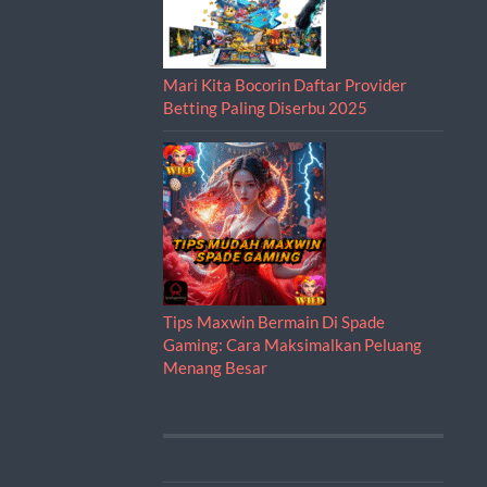
Mari Kita Bocorin Daftar Provider
Betting Paling Diserbu 2025
Tips Maxwin Bermain Di Spade
Gaming: Cara Maksimalkan Peluang
Menang Besar