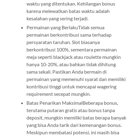
waktu yang ditentukan. Kehilangan bonus
karena melewatkan batas waktu adalah
kesalahan yang sering terjadi.
Permainan yang BerlakuTidak semua
permainan berkontribusi sama terhadap
persyaratan taruhan. Slot biasanya
berkontribusi 100%, sementara permainan
meja seperti blackjack atau roulette mungkin
hanya 10-20%, atau bahkan tidak dihitung
sama sekali. Pastikan Anda bermain di
permainan yang memenuhi syarat dan memiliki
kontribusi tinggi untuk mencapai wagering
requirement secepat mungkin.
Batas Penarikan MaksimalBeberapa bonus,
terutama putaran gratis atau bonus tanpa
deposit, mungkin memiliki batas berapa banyak
yang bisa Anda tarik dari kemenangan bonus.
Meskipun membatasi potensi, ini masih bisa