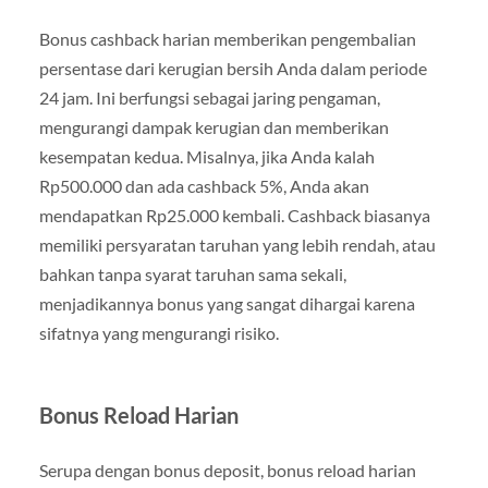
Bonus cashback harian memberikan pengembalian
persentase dari kerugian bersih Anda dalam periode
24 jam. Ini berfungsi sebagai jaring pengaman,
mengurangi dampak kerugian dan memberikan
kesempatan kedua. Misalnya, jika Anda kalah
Rp500.000 dan ada cashback 5%, Anda akan
mendapatkan Rp25.000 kembali. Cashback biasanya
memiliki persyaratan taruhan yang lebih rendah, atau
bahkan tanpa syarat taruhan sama sekali,
menjadikannya bonus yang sangat dihargai karena
sifatnya yang mengurangi risiko.
Bonus Reload Harian
Serupa dengan bonus deposit, bonus reload harian