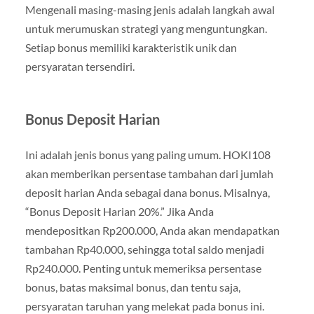
Mengenali masing-masing jenis adalah langkah awal
untuk merumuskan strategi yang menguntungkan.
Setiap bonus memiliki karakteristik unik dan
persyaratan tersendiri.
Bonus Deposit Harian
Ini adalah jenis bonus yang paling umum. HOKI108
akan memberikan persentase tambahan dari jumlah
deposit harian Anda sebagai dana bonus. Misalnya,
“Bonus Deposit Harian 20%.” Jika Anda
mendepositkan Rp200.000, Anda akan mendapatkan
tambahan Rp40.000, sehingga total saldo menjadi
Rp240.000. Penting untuk memeriksa persentase
bonus, batas maksimal bonus, dan tentu saja,
persyaratan taruhan yang melekat pada bonus ini.