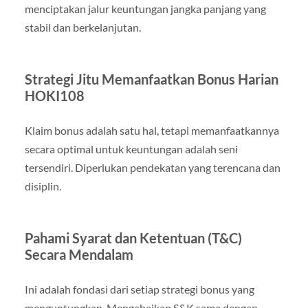
menciptakan jalur keuntungan jangka panjang yang
stabil dan berkelanjutan.
Strategi Jitu Memanfaatkan Bonus Harian
HOKI108
Klaim bonus adalah satu hal, tetapi memanfaatkannya
secara optimal untuk keuntungan adalah seni
tersendiri. Diperlukan pendekatan yang terencana dan
disiplin.
Pahami Syarat dan Ketentuan (T&C)
Secara Mendalam
Ini adalah fondasi dari setiap strategi bonus yang
menguntungkan. Mengabaikan S&K sama dengan