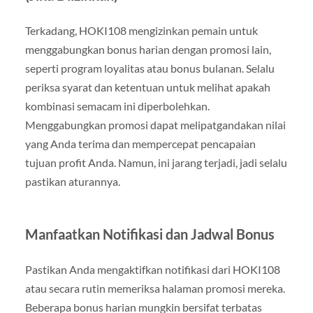
Terkadang, HOKI108 mengizinkan pemain untuk
menggabungkan bonus harian dengan promosi lain,
seperti program loyalitas atau bonus bulanan. Selalu
periksa syarat dan ketentuan untuk melihat apakah
kombinasi semacam ini diperbolehkan.
Menggabungkan promosi dapat melipatgandakan nilai
yang Anda terima dan mempercepat pencapaian
tujuan profit Anda. Namun, ini jarang terjadi, jadi selalu
pastikan aturannya.
Manfaatkan Notifikasi dan Jadwal Bonus
Pastikan Anda mengaktifkan notifikasi dari HOKI108
atau secara rutin memeriksa halaman promosi mereka.
Beberapa bonus harian mungkin bersifat terbatas