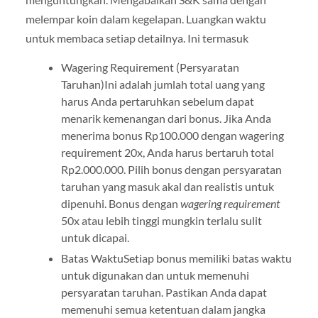
melempar koin dalam kegelapan. Luangkan waktu
untuk membaca setiap detailnya. Ini termasuk
Wagering Requirement (Persyaratan
Taruhan)Ini adalah jumlah total uang yang
harus Anda pertaruhkan sebelum dapat
menarik kemenangan dari bonus. Jika Anda
menerima bonus Rp100.000 dengan wagering
requirement 20x, Anda harus bertaruh total
Rp2.000.000. Pilih bonus dengan persyaratan
taruhan yang masuk akal dan realistis untuk
dipenuhi. Bonus dengan
wagering requirement
50x atau lebih tinggi mungkin terlalu sulit
untuk dicapai.
Batas WaktuSetiap bonus memiliki batas waktu
untuk digunakan dan untuk memenuhi
persyaratan taruhan. Pastikan Anda dapat
memenuhi semua ketentuan dalam jangka