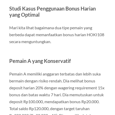
Studi Kasus Penggunaan Bonus Harian
yang Optimal
Mari kita lihat bagaimana dua tipe pemain yang
berbeda dapat memanfaatkan bonus harian HOKI108
secara menguntungkan.
Pemain A yang Konservatif
Pemain A memiliki anggaran terbatas dan lebih suka
bermain dengan risiko rendah. Dia melihat bonus
deposit harian 20% dengan wagering requirement 15x
bonus dan batas waktu 7 hari. Dia memutuskan untuk
deposit Rp100.000, mendapatkan bonus Rp20.000.
Total saldo Rp120.000, dengan target taruhan