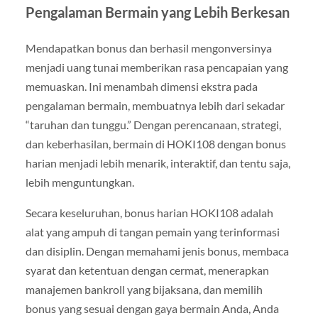
Pengalaman Bermain yang Lebih Berkesan
Mendapatkan bonus dan berhasil mengonversinya
menjadi uang tunai memberikan rasa pencapaian yang
memuaskan. Ini menambah dimensi ekstra pada
pengalaman bermain, membuatnya lebih dari sekadar
“taruhan dan tunggu.” Dengan perencanaan, strategi,
dan keberhasilan, bermain di HOKI108 dengan bonus
harian menjadi lebih menarik, interaktif, dan tentu saja,
lebih menguntungkan.
Secara keseluruhan, bonus harian HOKI108 adalah
alat yang ampuh di tangan pemain yang terinformasi
dan disiplin. Dengan memahami jenis bonus, membaca
syarat dan ketentuan dengan cermat, menerapkan
manajemen bankroll yang bijaksana, dan memilih
bonus yang sesuai dengan gaya bermain Anda, Anda