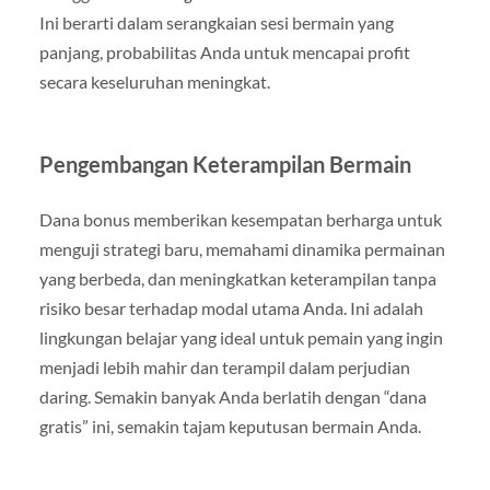
Ini berarti dalam serangkaian sesi bermain yang
panjang, probabilitas Anda untuk mencapai profit
secara keseluruhan meningkat.
Pengembangan Keterampilan Bermain
Dana bonus memberikan kesempatan berharga untuk
menguji strategi baru, memahami dinamika permainan
yang berbeda, dan meningkatkan keterampilan tanpa
risiko besar terhadap modal utama Anda. Ini adalah
lingkungan belajar yang ideal untuk pemain yang ingin
menjadi lebih mahir dan terampil dalam perjudian
daring. Semakin banyak Anda berlatih dengan “dana
gratis” ini, semakin tajam keputusan bermain Anda.