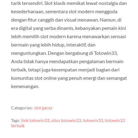
tarik tersendiri. Slot klasik memikat lewat nostalgia dan
kesederhanaan, sementara slot modern menggoda
dengan fitur canggih dan visual menawan. Namun, di
era digital yang serba dinamis, kebanyakan pemain kini
lebih memilih slot modern karena menawarkan sensasi
bermain yang lebih hidup, interaktif, dan
menguntungkan. Dengan bergabung di Totowin33,
Anda tidak hanya mendapatkan pengalaman bermain
terbaik, tetapi juga kesempatan menjadi bagian dari
komunitas slot online yang penuh energi dan semangat
kemenangan.
Categories:
slot gacor
Tags:
link totowin33
,
situs totowin33
,
totowin33
,
totowin33
terbaik