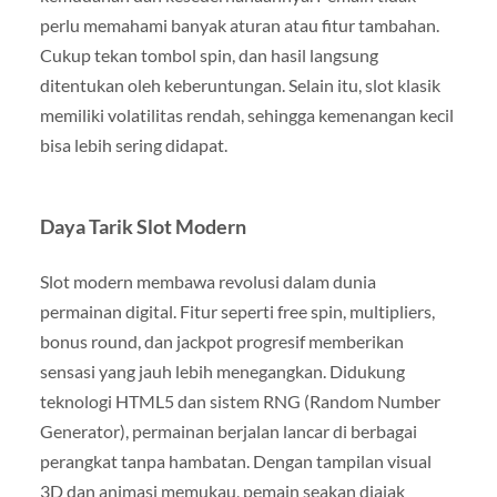
perlu memahami banyak aturan atau fitur tambahan.
Cukup tekan tombol spin, dan hasil langsung
ditentukan oleh keberuntungan. Selain itu, slot klasik
memiliki volatilitas rendah, sehingga kemenangan kecil
bisa lebih sering didapat.
Daya Tarik Slot Modern
Slot modern membawa revolusi dalam dunia
permainan digital. Fitur seperti free spin, multipliers,
bonus round, dan jackpot progresif memberikan
sensasi yang jauh lebih menegangkan. Didukung
teknologi HTML5 dan sistem RNG (Random Number
Generator), permainan berjalan lancar di berbagai
perangkat tanpa hambatan. Dengan tampilan visual
3D dan animasi memukau, pemain seakan diajak