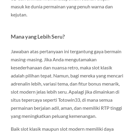
masuk ke dunia permainan yang penuh warna dan
kejutan.
Mana yang Lebih Seru?
Jawaban atas pertanyaan ini tergantung gaya bermain
masing-masing. Jika Anda mengutamakan
kesederhanaan dan nuansa retro, maka slot klasik
adalah pilihan tepat. Namun, bagi mereka yang mencari
adrenalin lebih, variasi tema, dan fitur bonus menarik,
slot modern jelas lebih seru. Apalagi jika dimainkan di
situs tepercaya seperti Totowin33, di mana semua
permainan berjalan adil, aman, dan memiliki RTP tinggi
yang meningkatkan peluang kemenangan.
Baik slot klasik maupun slot modern memiliki daya