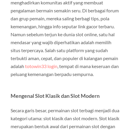
menghadirkan komunitas aktif yang membuat
pengalaman bermain semakin seru. Di berbagai forum
dan grup pemain, mereka saling berbagi tips, pola
kemenangan, hingga info seputar link gacor terbaru.
Namun sebelum terjun ke dunia slot online, satu hal
mendasar yang wajib diperhatikan adalah memilih
situs terpercaya. Salah satu platform yang sudah
terbukti aman, cepat, dan populer di kalangan pemain
adalah
totowin33 login
, tempat di mana keseruan dan
peluang kemenangan berpadu sempurna.
Mengenal Slot Klasik dan Slot Modern
Secara garis besar, permainan slot terbagi menjadi dua
kategori utama: slot klasik dan slot modern. Slot klasik
merupakan bentuk awal dari permainan slot dengan