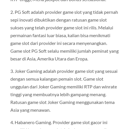
2. PG Soft adalah provider game slot yang tidak pernah
sepi inovati dibuktikan dengan ratusan game slot
sukses yang telah provider game slot ini rilis. Melalui
permainan fantasi luar biasa, kalian bisa menikmati
game slot dari provider ini secara menyenangkan.
Game slot PG Soft selalu memiliki jumlah peminat yang
besar di Asia, Amerika Utara dan Eropa.
3. Joker Gaming adalah provider game slot yang sesuai
dengan semua kalangan pemain slot. Game slot
unggulan dari Joker Gaming memiliki RTP dan winrate
tinggi yang membuatnya lebih gampang menang.
Ratusan game slot Joker Gaming menggunakan tema
Asia yang menawan.
4. Habanero Gaming. Provider game slot gacor ini