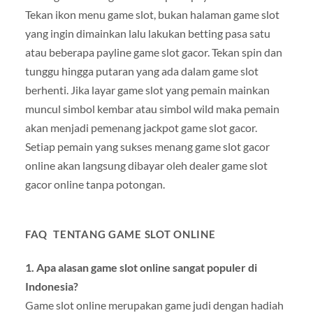
Tekan ikon menu game slot, bukan halaman game slot
yang ingin dimainkan lalu lakukan betting pasa satu
atau beberapa payline game slot gacor. Tekan spin dan
tunggu hingga putaran yang ada dalam game slot
berhenti. Jika layar game slot yang pemain mainkan
muncul simbol kembar atau simbol wild maka pemain
akan menjadi pemenang jackpot game slot gacor.
Setiap pemain yang sukses menang game slot gacor
online akan langsung dibayar oleh dealer game slot
gacor online tanpa potongan.
FAQ  TENTANG GAME SLOT ONLINE
1. Apa alasan game slot online sangat populer di
Indonesia?
Game slot online merupakan game judi dengan hadiah