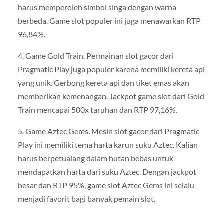
harus memperoleh simbol singa dengan warna
berbeda. Game slot populer ini juga menawarkan RTP
96,84%.
4. Game Gold Train. Permainan slot gacor dari
Pragmatic Play juga populer karena memiliki kereta api
yang unik. Gerbong kereta api dan tiket emas akan
memberikan kemenangan. Jackpot game slot dari Gold
Train mencapai 500x taruhan dan RTP 97,16%.
5. Game Aztec Gems. Mesin slot gacor dari Pragmatic
Play ini memiliki tema harta karun suku Aztec. Kalian
harus berpetualang dalam hutan bebas untuk
mendapatkan harta dari suku Aztec. Dengan jackpot
besar dan RTP 95%, game slot Aztec Gems ini selalu
menjadi favorit bagi banyak pemain slot.