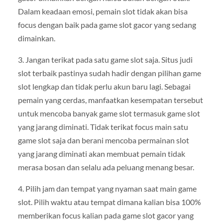
Dalam keadaan emosi, pemain slot tidak akan bisa
focus dengan baik pada game slot gacor yang sedang
dimainkan.
3. Jangan terikat pada satu game slot saja. Situs judi
slot terbaik pastinya sudah hadir dengan pilihan game
slot lengkap dan tidak perlu akun baru lagi. Sebagai
pemain yang cerdas, manfaatkan kesempatan tersebut
untuk mencoba banyak game slot termasuk game slot
yang jarang diminati. Tidak terikat focus main satu
game slot saja dan berani mencoba permainan slot
yang jarang diminati akan membuat pemain tidak
merasa bosan dan selalu ada peluang menang besar.
4. Pilih jam dan tempat yang nyaman saat main game
slot. Pilih waktu atau tempat dimana kalian bisa 100%
memberikan focus kalian pada game slot gacor yang