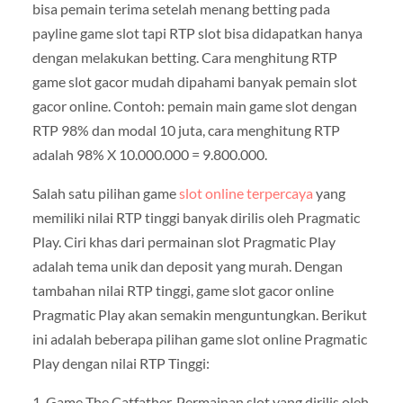
bisa pemain terima setelah menang betting pada
payline game slot tapi RTP slot bisa didapatkan hanya
dengan melakukan betting. Cara menghitung RTP
game slot gacor mudah dipahami banyak pemain slot
gacor online. Contoh: pemain main game slot dengan
RTP 98% dan modal 10 juta, cara menghitung RTP
adalah 98% X 10.000.000 = 9.800.000.
Salah satu pilihan game
slot online terpercaya
yang
memiliki nilai RTP tinggi banyak dirilis oleh Pragmatic
Play. Ciri khas dari permainan slot Pragmatic Play
adalah tema unik dan deposit yang murah. Dengan
tambahan nilai RTP tinggi, game slot gacor online
Pragmatic Play akan semakin menguntungkan. Berikut
ini adalah beberapa pilihan game slot online Pragmatic
Play dengan nilai RTP Tinggi:
1. Game The Catfather. Permainan slot yang dirilis oleh