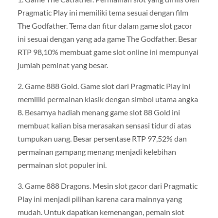
Pragmatic Play ini memiliki tema sesuai dengan film
The Godfather. Tema dan fitur dalam game slot gacor
ini sesuai dengan yang ada game The Godfather. Besar
RTP 98,10% membuat game slot online ini mempunyai
jumlah peminat yang besar.
2. Game 888 Gold. Game slot dari Pragmatic Play ini
memiliki permainan klasik dengan simbol utama angka
8. Besarnya hadiah menang game slot 88 Gold ini
membuat kalian bisa merasakan sensasi tidur di atas
tumpukan uang. Besar persentase RTP 97,52% dan
permainan gampang menang menjadi kelebihan
permainan slot populer ini.
3. Game 888 Dragons. Mesin slot gacor dari Pragmatic
Play ini menjadi pilihan karena cara mainnya yang
mudah. Untuk dapatkan kemenangan, pemain slot