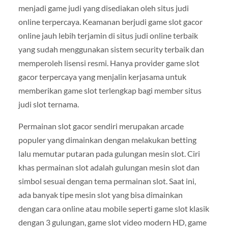
menjadi game judi yang disediakan oleh situs judi
online terpercaya. Keamanan berjudi game slot gacor
online jauh lebih terjamin di situs judi online terbaik
yang sudah menggunakan sistem security terbaik dan
memperoleh lisensi resmi. Hanya provider game slot
gacor terpercaya yang menjalin kerjasama untuk
memberikan game slot terlengkap bagi member situs
judi slot ternama.
Permainan slot gacor sendiri merupakan arcade
populer yang dimainkan dengan melakukan betting
lalu memutar putaran pada gulungan mesin slot. Ciri
khas permainan slot adalah gulungan mesin slot dan
simbol sesuai dengan tema permainan slot. Saat ini,
ada banyak tipe mesin slot yang bisa dimainkan
dengan cara online atau mobile seperti game slot klasik
dengan 3 gulungan, game slot video modern HD, game