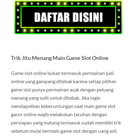
Trik Jitu Menang Main Game Slot Online
Game slot online bukan termasuk permainan judi
online yang gampang ditebak karena setiap pilihan
game slot punya permainan acak dengan peluang
menang yang sulit untuk ditebak. Jika ingin
mendapatkan keberuntungan saat main game slot
gacor online wajib melakukan taruhan dengan
persiapan yang matang termasuk sudah memiliki trik
sebelum mulai bermain game slot dengan uang asli.