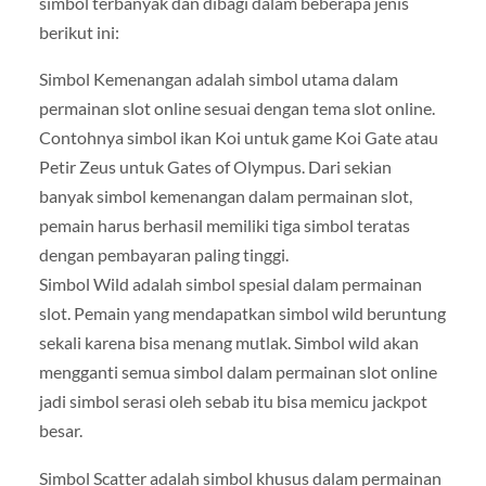
simbol terbanyak dan dibagi dalam beberapa jenis
berikut ini:
Simbol Kemenangan adalah simbol utama dalam
permainan slot online sesuai dengan tema slot online.
Contohnya simbol ikan Koi untuk game Koi Gate atau
Petir Zeus untuk Gates of Olympus. Dari sekian
banyak simbol kemenangan dalam permainan slot,
pemain harus berhasil memiliki tiga simbol teratas
dengan pembayaran paling tinggi.
Simbol Wild adalah simbol spesial dalam permainan
slot. Pemain yang mendapatkan simbol wild beruntung
sekali karena bisa menang mutlak. Simbol wild akan
mengganti semua simbol dalam permainan slot online
jadi simbol serasi oleh sebab itu bisa memicu jackpot
besar.
Simbol Scatter adalah simbol khusus dalam permainan