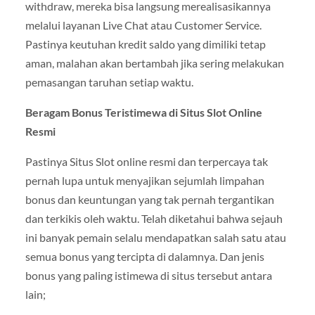
withdraw, mereka bisa langsung merealisasikannya
melalui layanan Live Chat atau Customer Service.
Pastinya keutuhan kredit saldo yang dimiliki tetap
aman, malahan akan bertambah jika sering melakukan
pemasangan taruhan setiap waktu.
Beragam Bonus Teristimewa di Situs Slot Online
Resmi
Pastinya Situs Slot online resmi dan terpercaya tak
pernah lupa untuk menyajikan sejumlah limpahan
bonus dan keuntungan yang tak pernah tergantikan
dan terkikis oleh waktu. Telah diketahui bahwa sejauh
ini banyak pemain selalu mendapatkan salah satu atau
semua bonus yang tercipta di dalamnya. Dan jenis
bonus yang paling istimewa di situs tersebut antara
lain;