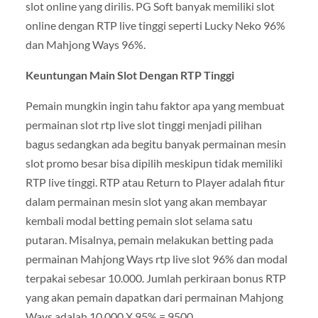
slot online yang dirilis. PG Soft banyak memiliki slot
online dengan RTP live tinggi seperti Lucky Neko 96%
dan Mahjong Ways 96%.
Keuntungan Main Slot Dengan RTP Tinggi
Pemain mungkin ingin tahu faktor apa yang membuat
permainan slot rtp live slot tinggi menjadi pilihan
bagus sedangkan ada begitu banyak permainan mesin
slot promo besar bisa dipilih meskipun tidak memiliki
RTP live tinggi. RTP atau Return to Player adalah fitur
dalam permainan mesin slot yang akan membayar
kembali modal betting pemain slot selama satu
putaran. Misalnya, pemain melakukan betting pada
permainan Mahjong Ways rtp live slot 96% dan modal
terpakai sebesar 10.000. Jumlah perkiraan bonus RTP
yang akan pemain dapatkan dari permainan Mahjong
Ways adalah 10.000 X 95% = 9500.