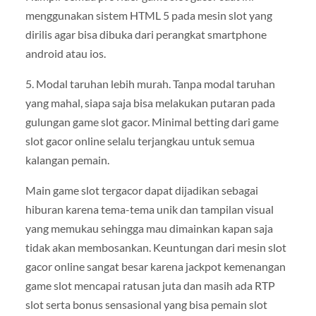
menggunakan sistem HTML 5 pada mesin slot yang
dirilis agar bisa dibuka dari perangkat smartphone
android atau ios.
5. Modal taruhan lebih murah. Tanpa modal taruhan
yang mahal, siapa saja bisa melakukan putaran pada
gulungan game slot gacor. Minimal betting dari game
slot gacor online selalu terjangkau untuk semua
kalangan pemain.
Main game slot tergacor dapat dijadikan sebagai
hiburan karena tema-tema unik dan tampilan visual
yang memukau sehingga mau dimainkan kapan saja
tidak akan membosankan. Keuntungan dari mesin slot
gacor online sangat besar karena jackpot kemenangan
game slot mencapai ratusan juta dan masih ada RTP
slot serta bonus sensasional yang bisa pemain slot