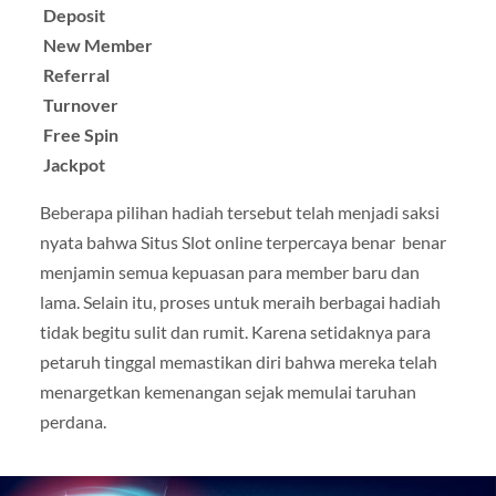
 Deposit
 New Member
 Referral
 Turnover
 Free Spin
 Jackpot
Beberapa pilihan hadiah tersebut telah menjadi saksi
nyata bahwa Situs Slot online terpercaya benar  benar
menjamin semua kepuasan para member baru dan
lama. Selain itu, proses untuk meraih berbagai hadiah
tidak begitu sulit dan rumit. Karena setidaknya para
petaruh tinggal memastikan diri bahwa mereka telah
menargetkan kemenangan sejak memulai taruhan
perdana.