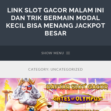
LINK SLOT GACOR MALAM INI
DAN TRIK BERMAIN MODAL
KECIL BISA MENANG JACKPOT
BESAR
SHOW MENU
CATEGORY:
UNCATEGORIZED