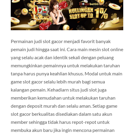
Permainan judi slot gacor menjadi favorit banyak
pemain judi hingga saat ini. Cara main mesin slot online
yang selalu acak dan identik sekali dengan peluang
memungkinkan pemainnya untuk melakukan taruhan
tanpa harus punya keahlian khusus. Modal untuk main
game slot gacor selalu lebih murah bagi semua
kalangan pemain. Kehadiarn situs judi slot juga
memberikan kemudahan untuk melakukan taruhan
dengan deposit murah dan selalu aman. Setiap game
slot gacor berkualitas disediakan dalam satu akun
member sehingga tidak harus repot-repot untuk
membuka akun baru jika ingin mencona permainan