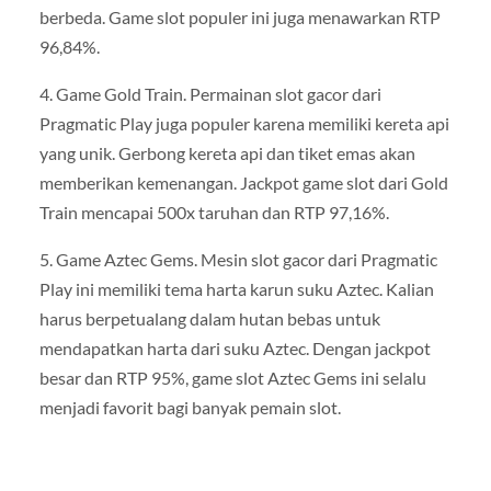
berbeda. Game slot populer ini juga menawarkan RTP
96,84%.
4. Game Gold Train. Permainan slot gacor dari
Pragmatic Play juga populer karena memiliki kereta api
yang unik. Gerbong kereta api dan tiket emas akan
memberikan kemenangan. Jackpot game slot dari Gold
Train mencapai 500x taruhan dan RTP 97,16%.
5. Game Aztec Gems. Mesin slot gacor dari Pragmatic
Play ini memiliki tema harta karun suku Aztec. Kalian
harus berpetualang dalam hutan bebas untuk
mendapatkan harta dari suku Aztec. Dengan jackpot
besar dan RTP 95%, game slot Aztec Gems ini selalu
menjadi favorit bagi banyak pemain slot.