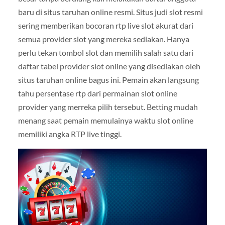
baru di situs taruhan online resmi. Situs judi slot resmi
sering memberikan bocoran rtp live slot akurat dari
semua provider slot yang mereka sediakan. Hanya
perlu tekan tombol slot dan memilih salah satu dari
daftar tabel provider slot online yang disediakan oleh
situs taruhan online bagus ini. Pemain akan langsung
tahu persentase rtp dari permainan slot online
provider yang merreka pilih tersebut. Betting mudah
menang saat pemain memulainya waktu slot online
memiliki angka RTP live tinggi.