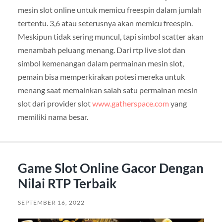
mesin slot online untuk memicu freespin dalam jumlah
tertentu. 3,6 atau seterusnya akan memicu freespin.
Meskipun tidak sering muncul, tapi simbol scatter akan
menambah peluang menang. Dari rtp live slot dan
simbol kemenangan dalam permainan mesin slot,
pemain bisa memperkirakan potesi mereka untuk
menang saat memainkan salah satu permainan mesin
slot dari provider slot
www.gatherspace.com
yang
memiliki nama besar.
Game Slot Online Gacor Dengan
Nilai RTP Terbaik
SEPTEMBER 16, 2022