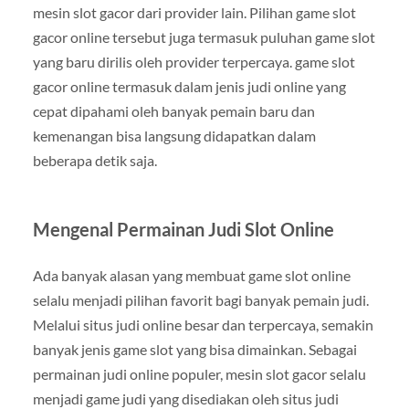
mesin slot gacor dari provider lain. Pilihan game slot
gacor online tersebut juga termasuk puluhan game slot
yang baru dirilis oleh provider terpercaya. game slot
gacor online termasuk dalam jenis judi online yang
cepat dipahami oleh banyak pemain baru dan
kemenangan bisa langsung didapatkan dalam
beberapa detik saja.
Mengenal Permainan Judi Slot Online
Ada banyak alasan yang membuat game slot online
selalu menjadi pilihan favorit bagi banyak pemain judi.
Melalui situs judi online besar dan terpercaya, semakin
banyak jenis game slot yang bisa dimainkan. Sebagai
permainan judi online populer, mesin slot gacor selalu
menjadi game judi yang disediakan oleh situs judi