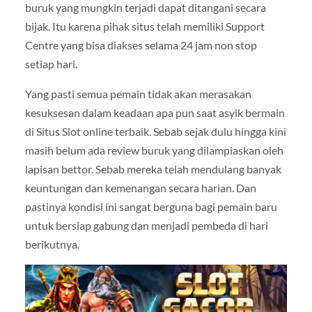
buruk yang mungkin terjadi dapat ditangani secara
bijak. Itu karena pihak situs telah memiliki Support
Centre yang bisa diakses selama 24 jam non stop
setiap hari.
Yang pasti semua pemain tidak akan merasakan
kesuksesan dalam keadaan apa pun saat asyik bermain
di Situs Slot online terbaik. Sebab sejak dulu hingga kini
masih belum ada review buruk yang dilampiaskan oleh
lapisan bettor. Sebab mereka telah mendulang banyak
keuntungan dan kemenangan secara harian. Dan
pastinya kondisi ini sangat berguna bagi pemain baru
untuk bersiap gabung dan menjadi pembeda di hari
berikutnya.