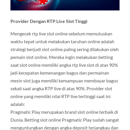
Provider Dengan RTP Live Slot Tinggi
Mengecek rtp live slot online sebelum memutuskan
waktu tepat untuk melakukan taruhan online adalah
strategi berjudi slot online paling sering dilakukan oleh
pemain slot online. Mereka ingin melakukan betting
saat slot online memiliki angka rtp live slot di atas 90%
jadi kecepatan kemenangan bagus dan permainan
mesin slot juga memiliki kemampuan membayar bagus
sekali saat angka RTP live di atas 90%. Provider slot
online yang memiliki nilai RTP live tertinggi saat ini
adalah:
Pragmatic Play merupakan brand slot online terbaik di
Dunia. Betting slot online Pragmatic Play sudah sangat
menguntungkan dengan angka deposit terjangkau dan