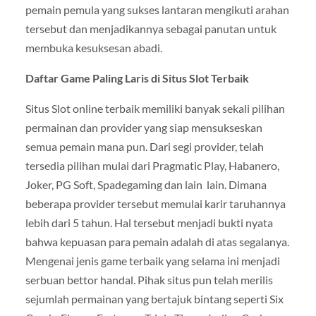
pemain pemula yang sukses lantaran mengikuti arahan
tersebut dan menjadikannya sebagai panutan untuk
membuka kesuksesan abadi.
Daftar Game Paling Laris di Situs Slot Terbaik
Situs Slot online terbaik memiliki banyak sekali pilihan
permainan dan provider yang siap mensukseskan
semua pemain mana pun. Dari segi provider, telah
tersedia pilihan mulai dari Pragmatic Play, Habanero,
Joker, PG Soft, Spadegaming dan lain  lain. Dimana
beberapa provider tersebut memulai karir taruhannya
lebih dari 5 tahun. Hal tersebut menjadi bukti nyata
bahwa kepuasan para pemain adalah di atas segalanya.
Mengenai jenis game terbaik yang selama ini menjadi
serbuan bettor handal. Pihak situs pun telah merilis
sejumlah permainan yang bertajuk bintang seperti Six