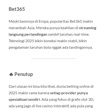
Bet365
Meski basisnya di Eropa, popularitas Bet365 makin
merambah Asia. Mereka punya keahlian di
streaming
langsung pertandingan
sambil taruhan real-time.
Teknologi 2025 bikin koneksi makin stabil, bikin
pengalaman taruhan bola nggak ada tandingannya.
🔥 Penutup
Dari ulasan ini bisa kita lihat, dunia betting online di
2025 makin rame karena
setiap provider punya
spesialisasi sendiri
. Ada yang fokus di grafis slot 3D,
ada yang jago di live casino interaktif, ada pula yang