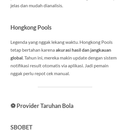
jelas dan mudah dianalisis.
Hongkong Pools
Legenda yang nggak lekang waktu. Hongkong Pools
tetap bertahan karena
akurasi hasil dan jangkauan
global
. Tahun ini, mereka makin update dengan sistem
notifikasi result otomatis via aplikasi. Jadi pemain
nggak perlu repot cek manual.
⚽ Provider Taruhan Bola
SBOBET