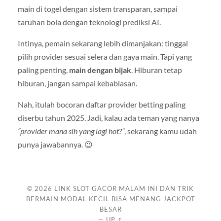
main di togel dengan sistem transparan, sampai
taruhan bola dengan teknologi prediksi AI.
Intinya, pemain sekarang lebih dimanjakan: tinggal
pilih provider sesuai selera dan gaya main. Tapi yang
paling penting,
main dengan bijak
. Hiburan tetap
hiburan, jangan sampai kebablasan.
Nah, itulah bocoran daftar provider betting paling
diserbu tahun 2025. Jadi, kalau ada teman yang nanya
“provider mana sih yang lagi hot?”
, sekarang kamu udah
punya jawabannya. 😉
© 2026
LINK SLOT GACOR MALAM INI DAN TRIK
BERMAIN MODAL KECIL BISA MENANG JACKPOT
BESAR
—
UP ↑