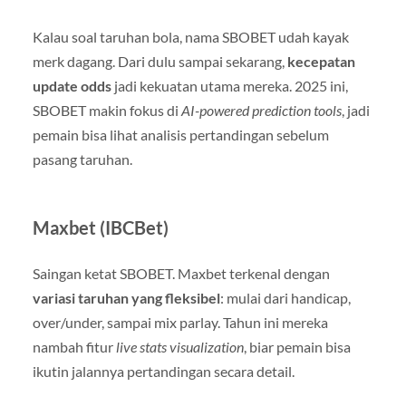
Kalau soal taruhan bola, nama SBOBET udah kayak
merk dagang. Dari dulu sampai sekarang,
kecepatan
update odds
jadi kekuatan utama mereka. 2025 ini,
SBOBET makin fokus di
AI-powered prediction tools
, jadi
pemain bisa lihat analisis pertandingan sebelum
pasang taruhan.
Maxbet (IBCBet)
Saingan ketat SBOBET. Maxbet terkenal dengan
variasi taruhan yang fleksibel
: mulai dari handicap,
over/under, sampai mix parlay. Tahun ini mereka
nambah fitur
live stats visualization
, biar pemain bisa
ikutin jalannya pertandingan secara detail.