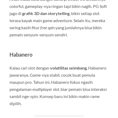
colorful, gameplay-nya ringan tapi bikin nagih. PG Soft
jago di
grafik 3D dan storytelling
, bikin setiap slot
terasa kayak main game adventure. Selain itu, mereka
sering kasih fitur
free spin
yang jumlahnya bisa bikin
pemain senyum-senyum sendiri.
Habanero
Kalau cari slot dengan
volatilitas seimbang
, Habanero
jawaranya. Game-nya stabil, cocok buat pemula
maupun pro. Tahun ini, Habanero fokus ngasih
pengalaman
multiplayer slot
, biar pemain bisa interaksi
sambil nge-spin. Konsep baru ini bikin makin rame
dipilih.