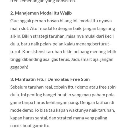
tren kemenangan yang konsisten.
2. Manajemen Modal Itu Wajib
Gue nggak pernah bosan bilang ini: modal itu nyawa
main slot. Atur modal lo dengan baik, jangan langsung
all-in. Bikin strategi taruhan, misalnya mulai dari kecil
dulu, baru naik pelan-pelan kalau menang berturut-
turut. Konsistensi taruhan bikin peluang menang lebih
tinggi dibanding asal gas terus. Jadi, smart aja, jangan
gegabah!
3. Manfaatin Fitur Demo atau Free Spin
Sebelum taruhan real, cobain fitur demo atau free spin
dulu. Ini penting banget buat lo yang mau paham pola
game tanpa harus kehilangan uang. Dengan latihan di
mode demo, lo bisa tau kapan waktunya naik taruhan,
kapan harus santai, dan strategi mana yang paling
cocok buat game itu.