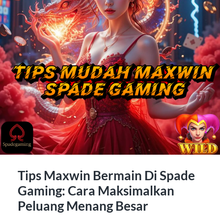
Tips Maxwin Bermain Di Spade
Gaming: Cara Maksimalkan
Peluang Menang Besar