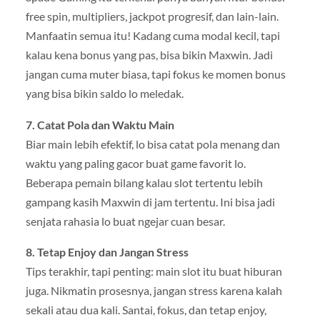
free spin, multipliers, jackpot progresif, dan lain-lain.
Manfaatin semua itu! Kadang cuma modal kecil, tapi
kalau kena bonus yang pas, bisa bikin Maxwin. Jadi
jangan cuma muter biasa, tapi fokus ke momen bonus
yang bisa bikin saldo lo meledak.
7. Catat Pola dan Waktu Main
Biar main lebih efektif, lo bisa catat pola menang dan
waktu yang paling gacor buat game favorit lo.
Beberapa pemain bilang kalau slot tertentu lebih
gampang kasih Maxwin di jam tertentu. Ini bisa jadi
senjata rahasia lo buat ngejar cuan besar.
8. Tetap Enjoy dan Jangan Stress
Tips terakhir, tapi penting: main slot itu buat hiburan
juga. Nikmatin prosesnya, jangan stress karena kalah
sekali atau dua kali. Santai, fokus, dan tetap enjoy,