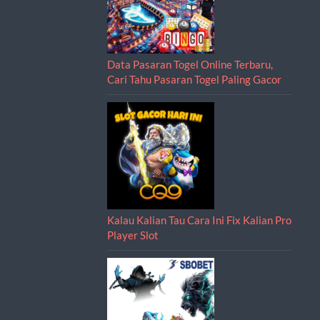
Data Pasaran Togel Online Terbaru,
Cari Tahu Pasaran Togel Paling Gacor
Kalau Kalian Tau Cara Ini Fix Kalian Pro
Player Slot