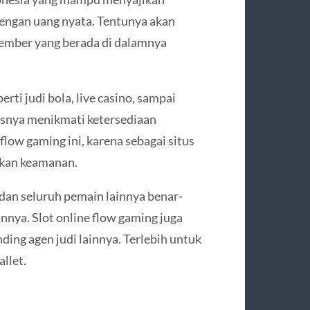
dengan uang nyata. Tentunya akan
mber yang berada di dalamnya
rti judi bola, live casino, sampai
asnya menikmati ketersediaan
low gaming ini, karena sebagai situs
rkan keamanan.
an seluruh pemain lainnya benar-
nya. Slot online flow gaming juga
ding agen judi lainnya. Terlebih untuk
llet.