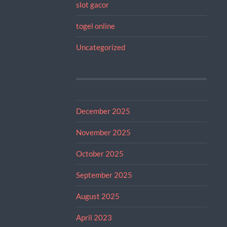
slot gacor
togel online
Uncategorized
December 2025
November 2025
October 2025
September 2025
August 2025
April 2023