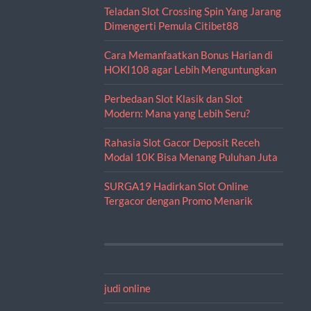
Teladan Slot Crossing Spin Yang Jarang
Dimengerti Pemula Citibet88
Cara Memanfaatkan Bonus Harian di
HOKI108 agar Lebih Menguntungkan
Perbedaan Slot Klasik dan Slot
Modern: Mana yang Lebih Seru?
Rahasia Slot Gacor Deposit Receh
Modal 10K Bisa Menang Puluhan Juta
SURGA19 Hadirkan Slot Online
Tergacor dengan Promo Menarik
judi online