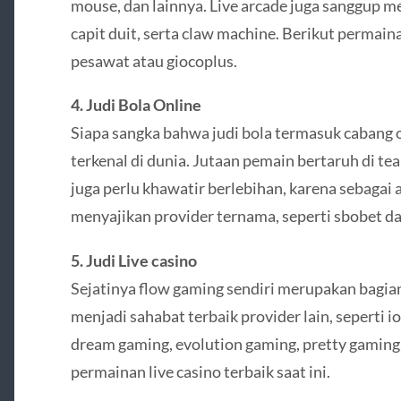
mouse, dan lainnya. Live arcade juga sanggup 
capit duit, serta claw machine. Berikut permai
pesawat atau giocoplus.
4. Judi Bola Online
Siapa sangka bahwa judi bola termasuk cabang 
terkenal di dunia. Jutaan pemain bertaruh di t
juga perlu khawatir berlebihan, karena sebagai 
menyajikan provider ternama, seperti sbobet dan
5. Judi Live casino
Sejatinya flow gaming sendiri merupakan bagian
menjadi sahabat terbaik provider lain, seperti i
dream gaming, evolution gaming, pretty gaming,
permainan live casino terbaik saat ini.