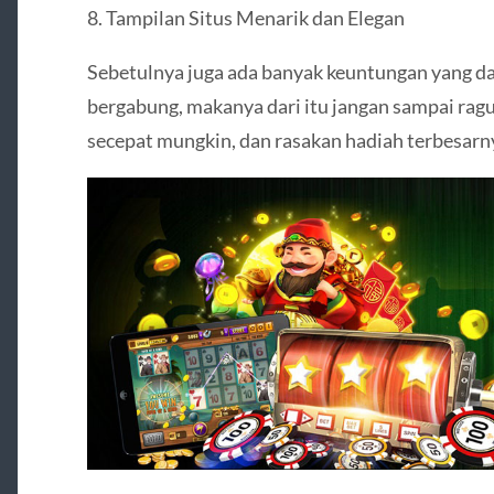
8. Tampilan Situs Menarik dan Elegan
Sebetulnya juga ada banyak keuntungan yang d
bergabung, makanya dari itu jangan sampai rag
secepat mungkin, dan rasakan hadiah terbesarn