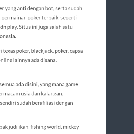
er yang anti dengan bot, serta sudah
 permainan poker terbaik, seperti
dn play. Situs ini juga salah satu
onesia.
texas poker, blackjack, poker, capsa
nline lainnya ada disana.
semua ada disini, yang mana game
bermacam usia dan kalangan.
endiri sudah berafiliasi dengan
ak judi ikan, fishing world, mickey