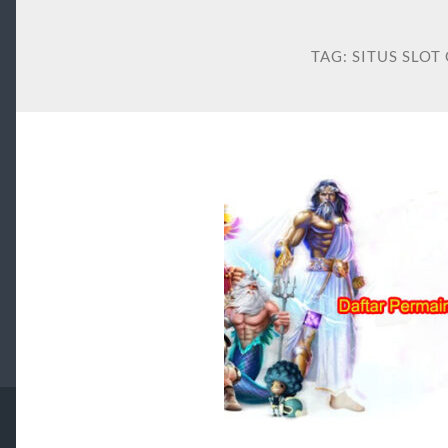
TAG:
SITUS SLOT