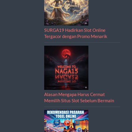
SURGA19 Hadirkan Slot Online
Tergacor dengan Promo Menarik
Alasan Mengapa Harus Cermat
Memilih Situs Slot Sebelum Bermain