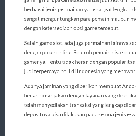
berbagai jenis permainan yang sangat lengkap 
sangat menguntungkan para pemain maupun me
dengan ketersediaan opsi game tersebut.
Selain game slot, ada juga permainan lainnya sepe
dengan poker online. Seluruh pemain bisa sepu
gamenya. Tentu tidak heran dengan popularitas f
judi terpercaya no 1 di Indonesia yang menawa
Adanya jaminan yang diberikan membuat Anda d
benar dimanjakan dengan layanan yang diberikan
telah menyediakan transaksi yang lengkap diban
depositnya bisa dilakukan pada semua jenis e-wa