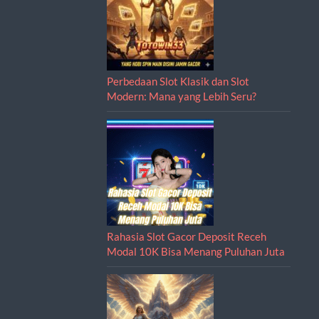
Perbedaan Slot Klasik dan Slot
Modern: Mana yang Lebih Seru?
Rahasia Slot Gacor Deposit Receh
Modal 10K Bisa Menang Puluhan Juta