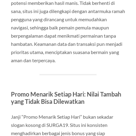
potensi memberikan hasil manis. Tidak berhenti di
sana, situs ini juga dilengkapi dengan antarmuka ramah
pengguna yang dirancang untuk memudahkan
navigasi, sehingga baik pemain pemula maupun
berpengalaman dapat menikmati permainan tanpa
hambatan. Keamanan data dan transaksi pun menjadi
prioritas utama, menciptakan suasana bermain yang
aman dan terpercaya.
Promo Menarik Setiap Hari: Nilai Tambah
yang Tidak Bisa Dilewatkan
Janji “Promo Menarik Setiap Hari” bukan sekadar
slogan kosong di SURGA19. Situs ini konsisten
menghadirkan berbagai jenis bonus yang siap