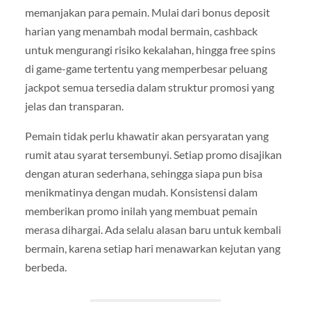
memanjakan para pemain. Mulai dari bonus deposit
harian yang menambah modal bermain, cashback
untuk mengurangi risiko kekalahan, hingga free spins
di game-game tertentu yang memperbesar peluang
jackpot semua tersedia dalam struktur promosi yang
jelas dan transparan.
Pemain tidak perlu khawatir akan persyaratan yang
rumit atau syarat tersembunyi. Setiap promo disajikan
dengan aturan sederhana, sehingga siapa pun bisa
menikmatinya dengan mudah. Konsistensi dalam
memberikan promo inilah yang membuat pemain
merasa dihargai. Ada selalu alasan baru untuk kembali
bermain, karena setiap hari menawarkan kejutan yang
berbeda.