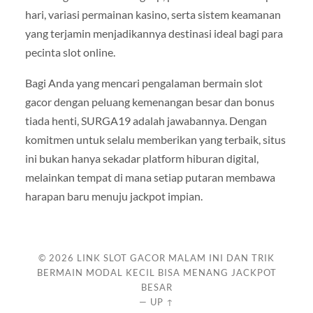
hari, variasi permainan kasino, serta sistem keamanan
yang terjamin menjadikannya destinasi ideal bagi para
pecinta slot online.
Bagi Anda yang mencari pengalaman bermain slot
gacor dengan peluang kemenangan besar dan bonus
tiada henti, SURGA19 adalah jawabannya. Dengan
komitmen untuk selalu memberikan yang terbaik, situs
ini bukan hanya sekadar platform hiburan digital,
melainkan tempat di mana setiap putaran membawa
harapan baru menuju jackpot impian.
© 2026
LINK SLOT GACOR MALAM INI DAN TRIK
BERMAIN MODAL KECIL BISA MENANG JACKPOT
BESAR
—
UP ↑