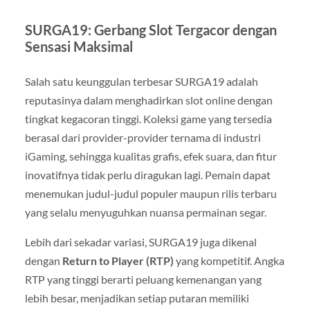
SURGA19: Gerbang Slot Tergacor dengan
Sensasi Maksimal
Salah satu keunggulan terbesar SURGA19 adalah
reputasinya dalam menghadirkan slot online dengan
tingkat kegacoran tinggi. Koleksi game yang tersedia
berasal dari provider-provider ternama di industri
iGaming, sehingga kualitas grafis, efek suara, dan fitur
inovatifnya tidak perlu diragukan lagi. Pemain dapat
menemukan judul-judul populer maupun rilis terbaru
yang selalu menyuguhkan nuansa permainan segar.
Lebih dari sekadar variasi, SURGA19 juga dikenal
dengan
Return to Player (RTP)
yang kompetitif. Angka
RTP yang tinggi berarti peluang kemenangan yang
lebih besar, menjadikan setiap putaran memiliki