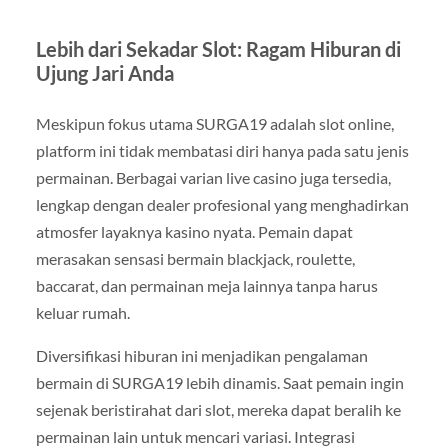
Lebih dari Sekadar Slot: Ragam Hiburan di
Ujung Jari Anda
Meskipun fokus utama SURGA19 adalah slot online,
platform ini tidak membatasi diri hanya pada satu jenis
permainan. Berbagai varian live casino juga tersedia,
lengkap dengan dealer profesional yang menghadirkan
atmosfer layaknya kasino nyata. Pemain dapat
merasakan sensasi bermain blackjack, roulette,
baccarat, dan permainan meja lainnya tanpa harus
keluar rumah.
Diversifikasi hiburan ini menjadikan pengalaman
bermain di SURGA19 lebih dinamis. Saat pemain ingin
sejenak beristirahat dari slot, mereka dapat beralih ke
permainan lain untuk mencari variasi. Integrasi