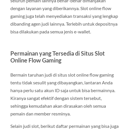
seluruh pemain lainnya benar-benar dimanjakan
dengan layanan yang diberikannya. Slot online flow
gaming juga telah menyediakan transaksi yang lengkap
dibanding agen judi lainnya. Terlebih untuk depositnya
bisa dilakukan pada semua jenis e-wallet.
Permainan yang Tersedia di Situs Slot
Online Flow Gaming
Bermain taruhan judi di situs slot online flow gaming
tentu tidak sesulit yang dibayangkan, lantaran Anda
hanya perlu satu akun ID saja untuk bisa bermainnya.
Kiranya sangat efektif dengan sistem tersebut,
sehingga kemudahan akan dirasakan oleh semua
pemain dan member resminya.
Selain judi slot, berikut daftar permainan yang bisa juga