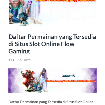
Daftar Permainan yang Tersedia
di Situs Slot Online Flow
Gaming
APRIL 10, 2022
Daftar Permainan yang Tersedia di Situs Slot Online