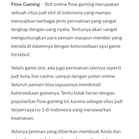
Flow Gaming
– Slot online flow gaming merupakan
sebuah situs judi slot di Indonesia yang mampu
menyajikan berbagai jenis permainan yang sangat
lengkap dengan uang nyata. Tentunya akan sangat
menguntungkan para pemain maupun member yang
berada di dalamnya dengan ketersediaan opsi game
tersebut.
Selain game slot, ada juga permainan lainnya seperti
judi bola, live casino, sampai dengan poker online.
Seluruh pemain bisa sepuasnya menikmati
ketersediaan gamenya. Tentu tidak heran dengan
popularitas flow gaming ini, karena sebagai situs judi
terpercaya no 1 di Indonesia yang menawarkan
keamanan.
Adanya jaminan yang diberikan membuat Anda dan