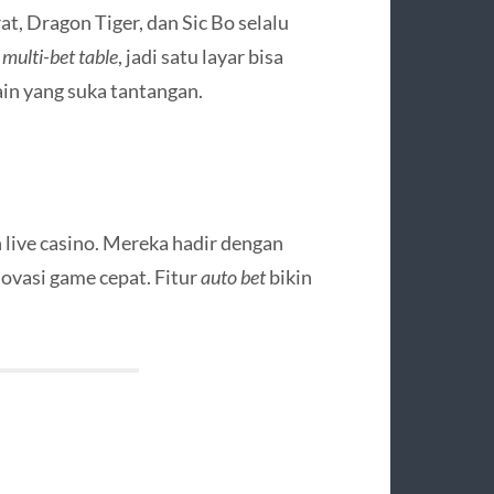
at, Dragon Tiger, dan Sic Bo selalu
r
multi-bet table
, jadi satu layar bisa
in yang suka tantangan.
h live casino. Mereka hadir dengan
novasi game cepat. Fitur
auto bet
bikin