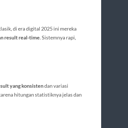
asik, di era digital 2025 ini mereka
n result real-time
. Sistemnya rapi,
esult yang konsisten
dan variasi
arena hitungan statistiknya jelas dan