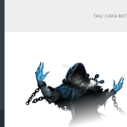
TAG:
CARA BE