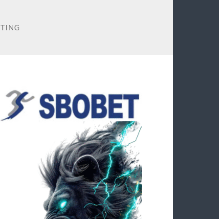
TTING