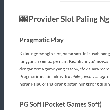
🎰 Provider Slot Paling N
Pragmatic Play
Kalau ngomongin slot, nama satu ini susah bange
langganan semua pemain. Keahliannya?
Inovasi
dengan tema game yang catchy, efek suara memuk
Pragmatic makin fokus di
mobile-friendly design
da
heran kalau orang-orang betah nongkrong di sini
PG Soft (Pocket Games Soft)