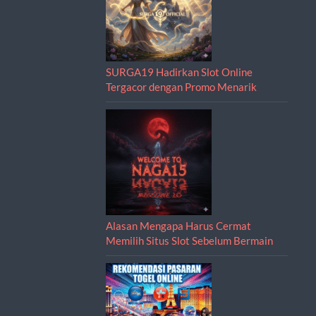
SURGA19 Hadirkan Slot Online
Tergacor dengan Promo Menarik
Alasan Mengapa Harus Cermat
Memilih Situs Slot Sebelum Bermain