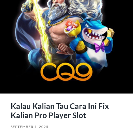
Kalau Kalian Tau Cara Ini Fix
Kalian Pro Player Slot
SEPTEMBER 1, 2025