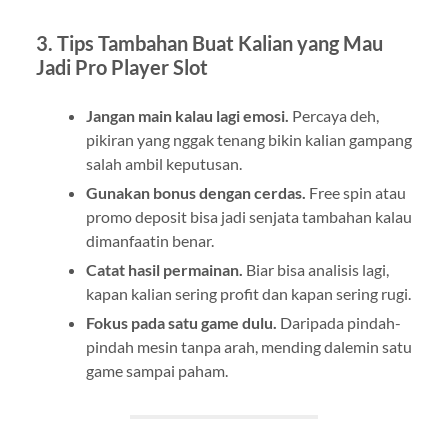
3. Tips Tambahan Buat Kalian yang Mau
Jadi Pro Player Slot
Jangan main kalau lagi emosi.
Percaya deh,
pikiran yang nggak tenang bikin kalian gampang
salah ambil keputusan.
Gunakan bonus dengan cerdas.
Free spin atau
promo deposit bisa jadi senjata tambahan kalau
dimanfaatin benar.
Catat hasil permainan.
Biar bisa analisis lagi,
kapan kalian sering profit dan kapan sering rugi.
Fokus pada satu game dulu.
Daripada pindah-
pindah mesin tanpa arah, mending dalemin satu
game sampai paham.