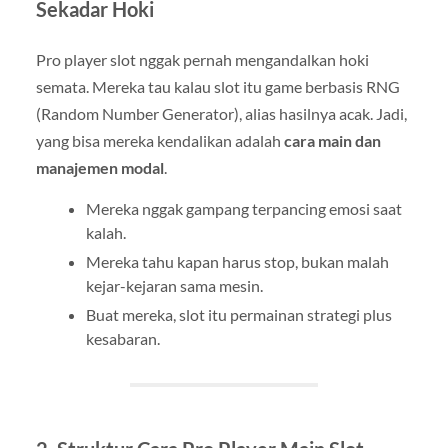
Sekadar Hoki
Pro player slot nggak pernah mengandalkan hoki
semata. Mereka tau kalau slot itu game berbasis RNG
(Random Number Generator), alias hasilnya acak. Jadi,
yang bisa mereka kendalikan adalah
cara main dan
manajemen modal
.
Mereka nggak gampang terpancing emosi saat
kalah.
Mereka tahu kapan harus stop, bukan malah
kejar-kejaran sama mesin.
Buat mereka, slot itu permainan strategi plus
kesabaran.