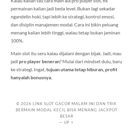
Kalau kalian tau cara main ala pro player slot, fix
permainan kalian jadi beda level. Bukan lagi sekadar
ngandelin hoki, tapi lebih ke strategi, kontrol emosi,
dan disiplin manajemen modal. Cara ini bikin peluang
menang kalian lebih tinggi, walau tetap bukan jaminan
100%.
Main slot itu seru kalau dijalani dengan bijak. Jadi, mau
jadi
pro player beneran
? Mulai dari mindset dulu, baru
ke strategi. Ingat,
tujuan utama tetap hiburan, profit
hanyalah bonusnya
.
© 2026
LINK SLOT GACOR MALAM INI DAN TRIK
BERMAIN MODAL KECIL BISA MENANG JACKPOT
BESAR
—
UP ↑