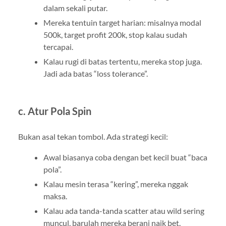
dalam sekali putar.
Mereka tentuin target harian: misalnya modal
500k, target profit 200k, stop kalau sudah
tercapai.
Kalau rugi di batas tertentu, mereka stop juga.
Jadi ada batas “loss tolerance”.
c.
Atur Pola Spin
Bukan asal tekan tombol. Ada strategi kecil:
Awal biasanya coba dengan bet kecil buat “baca
pola”.
Kalau mesin terasa “kering”, mereka nggak
maksa.
Kalau ada tanda-tanda scatter atau wild sering
muncul, barulah mereka berani naik bet.