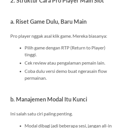
2. Struktur Cara Pro Player Main Slot
a.
Riset Game Dulu, Baru Main
Pro player nggak asal klik game. Mereka biasanya:
Pilih game dengan RTP (Return to Player)
tinggi.
Cek review atau pengalaman pemain lain.
Coba dulu versi demo buat ngerasain flow
permainan.
b.
Manajemen Modal Itu Kunci
Ini salah satu ciri paling penting.
Modal dibagi jadi beberapa sesi, jangan all-in